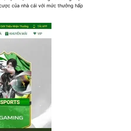
ệ cược của nhà cái với mức thưởng hấp