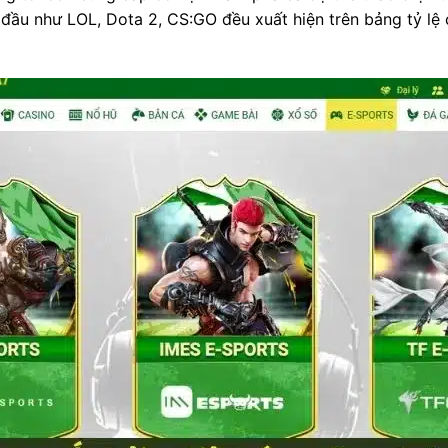
g đầu như LOL, Dota 2, CS:GO đều xuất hiện trên bảng tỷ l