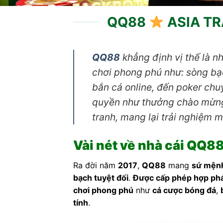
QQ88
ASIA TR
QQ88
khẳng định vị thế là n
chơi phong phú như: sòng bạc 
bắn cá online, đến poker c
quyền như thưởng chào mừng g
tranh, mang lại trải nghiệm m
Vài nét về nhà cái QQ8
Ra đời năm
2017
,
QQ88
mang
sứ mệnh
bạch tuyệt đối
.
Được cấp phép hợp ph
chơi phong phú
như
cá cược bóng đá
,
tính
.