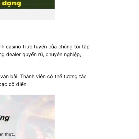
h casino trực tuyến của chúng tôi tập
ững dealer quyến rũ, chuyên nghiệp,
ván bài. Thành viên có thể tương tác
bạc cổ điển.