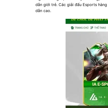
dẫn giới trẻ. Các giải đấu Esports hàn
dẫn cao.