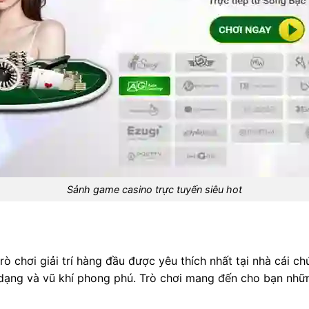
Sảnh game casino trực tuyến siêu hot
ò chơi giải trí hàng đầu được yêu thích nhất tại nhà cái c
 dạng và vũ khí phong phú. Trò chơi mang đến cho bạn nhữ