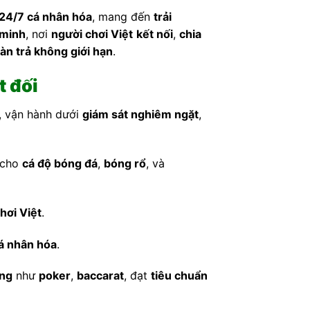
 24/7 cá nhân hóa
, mang đến
trải
 minh
, nơi
người chơi Việt
kết nối
,
chia
àn trả không giới hạn
.
t đối
, vận hành dưới
giám sát nghiêm ngặt
,
cho
cá độ bóng đá
,
bóng rổ
, và
hơi Việt
.
cá nhân hóa
.
ởng
như
poker
,
baccarat
, đạt
tiêu chuẩn