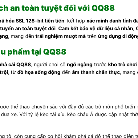
ịch an toàn tuyệt đối với QQ88
 hóa SSL 128-bit tiên tiến
, kết hợp
xác minh danh tính đa
 tuyến an toàn tuyệt đối
.
Cam kết bảo vệ dữ liệu cá nhân
,
mạng
, mang đến
trải nghiệm mượt mà
trên
ứng dụng di độn
êu phẩm tại QQ88
nhà cái QQ88
, người chơi sẽ
ngỡ ngàng
trước
kho trò chơ
trội
, từ
đồ họa sống động
đến
âm thanh chân thực
, mang
ợc thể thao chuyên sâu với đầy đủ các bộ môn phổ biến n
 đua xe. Với tỷ lệ kèo tài xỉu, kèo châu Á được cập nhật thờ
g tôi còn cung cấp cơ hội khám phá cá độ thể thao điện t