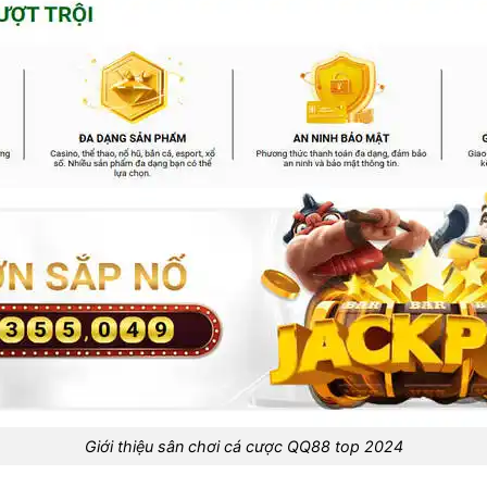
Giới thiệu sân chơi cá cược QQ88 top 2024